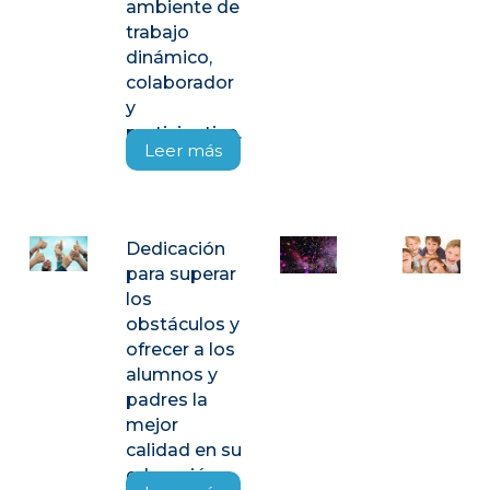
ambiente de
trabajo
dinámico,
colaborador
y
participativo.
Leer más
Dedicación
para superar
los
obstáculos y
ofrecer a los
alumnos y
padres la
mejor
calidad en su
educación.