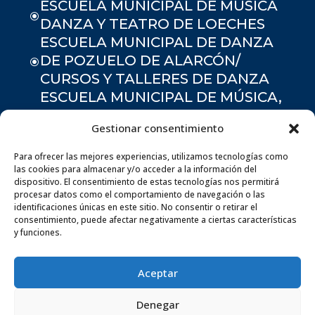
ESCUELA MUNICIPAL DE MÚSICA
\
DANZA Y TEATRO DE LOECHES
ESCUELA MUNICIPAL DE DANZA
DE POZUELO DE ALARCÓN/
\
CURSOS Y TALLERES DE DANZA
ESCUELA MUNICIPAL DE MÚSICA,
DANZA Y TEATRO DE VELILLA DE
\
Gestionar consentimiento
SAN ANTONIO
ESCUELA MUNICIPAL DE DANZA
Para ofrecer las mejores experiencias, utilizamos tecnologías como
\
DE ARROYOMOLINOS
las cookies para almacenar y/o acceder a la información del
dispositivo. El consentimiento de estas tecnologías nos permitirá
ESCUELA DE MÚSICA BANDA
procesar datos como el comportamiento de navegación o las
\
HUERTA DE VALDECARÁBANOS
identificaciones únicas en este sitio. No consentir o retirar el
consentimiento, puede afectar negativamente a ciertas características
y funciones.
Aceptar
Denegar
Endomusica S.L © 2026. Todos los